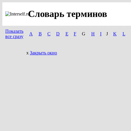
Cловарь терминов
Показать
A
B
C
D
E
F
G
H
I
J
K
L
все сразу
x
Закрыть окно